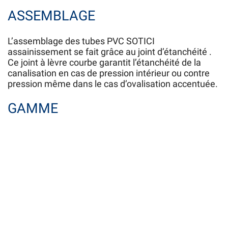
ASSEMBLAGE
L’assemblage des tubes PVC SOTICI
assainissement se fait grâce au joint d’étanchéité .
Ce joint à lèvre courbe garantit l’étanchéité de la
canalisation en cas de pression intérieur ou contre
pression même dans le cas d’ovalisation accentuée.
GAMME
(CR8) – SDR 34
(CR4) – SDR 41
(CR2) – 
Diamètre
Extérieur
Ep.
Ep.
Ep.
Charges
Charges
(mm)
Nominale
Nominale
Nominale
(daN/m)
(daN/m)
(mm)
(mm)
(mm)
110
3.0
1400
3.0
1400
-