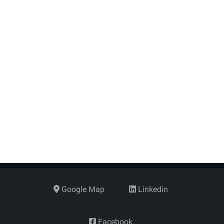
125
3.7
2500
3.0
1700
-
160
4.7
3200
3.5
2100
3.2
200
5.9
4950
4.7
3240
3.9
250
7.3
7500
6.1
4320
4.9
315
9.2
9200
7.7
5310
6.2
400
11.7
14830
9.8
6910
7.8
500
14.6
15500
12.3
8900
9.8
630
18.4
17200
15.4
9900
12.3
Google Map
Linkedin
Facebook